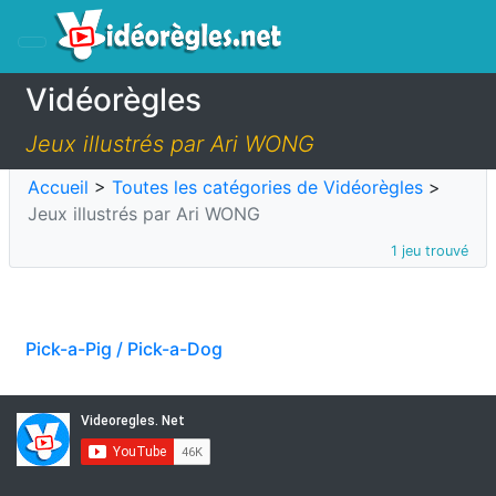
Vidéorègles
Jeux illustrés par Ari WONG
Accueil
>
Toutes les catégories de Vidéorègles
>
Jeux illustrés par Ari WONG
1 jeu trouvé
Pick-a-Pig / Pick-a-Dog