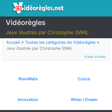
Vidéorègles
Jeux illustrés par Christophe SWAL
Accueil
>
Toutes les catégories de Vidéorègles
>
Jeux illustrés par Christophe SWAL
4 jeux trouvés
BraveRats
Cuzco
Innovation
When I Dream