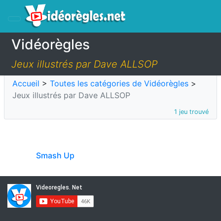
Vidéorègles
Jeux illustrés par Dave ALLSOP
Accueil
>
Toutes les catégories de Vidéorègles
>
Jeux illustrés par Dave ALLSOP
1 jeu trouvé
Smash Up