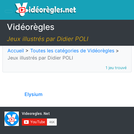
Vidéorègles
Jeux illustrés par Didier POLI
Accueil
>
Toutes les catégories de Vidéorègles
>
Jeux illustrés par Didier POLI
1 jeu trouvé
Elysium