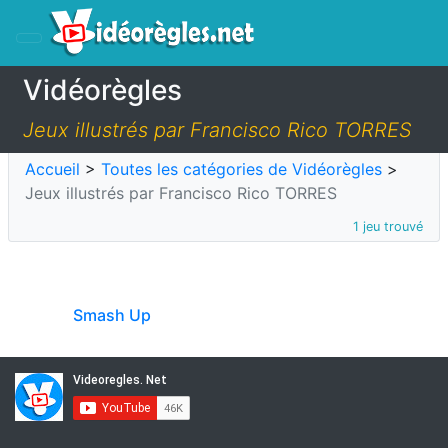
Vidéorègles
Jeux illustrés par Francisco Rico TORRES
Accueil
>
Toutes les catégories de Vidéorègles
>
Jeux illustrés par Francisco Rico TORRES
1 jeu trouvé
Smash Up