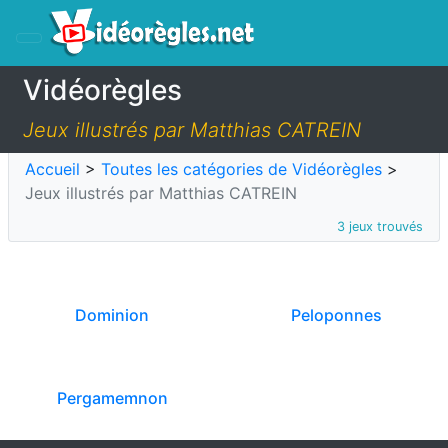
Vidéorègles
Jeux illustrés par Matthias CATREIN
Accueil
>
Toutes les catégories de Vidéorègles
>
Jeux illustrés par Matthias CATREIN
3 jeux trouvés
Dominion
Peloponnes
Pergamemnon