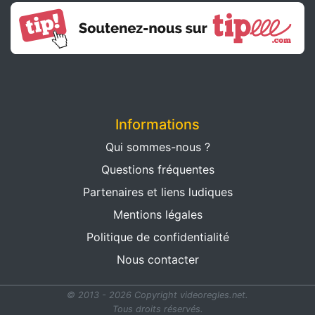
Informations
Qui sommes-nous ?
Questions fréquentes
Partenaires et liens ludiques
Mentions légales
Politique de confidentialité
Nous contacter
© 2013 - 2026 Copyright videoregles.net.
Tous droits réservés.