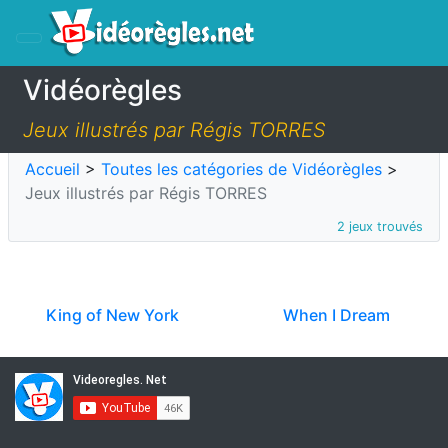
Vidéorègles
Jeux illustrés par Régis TORRES
Accueil
>
Toutes les catégories de Vidéorègles
>
Jeux illustrés par Régis TORRES
2 jeux trouvés
King of New York
When I Dream