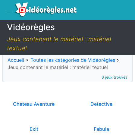
Vidéorègles
Jeux contenant le matériel : matériel
textuel
Accueil
>
Toutes les catégories de Vidéorègles
>
Jeux contenant le matériel : matériel textuel
6 jeux trouvés
Chateau Aventure
Detective
Exit
Fabula