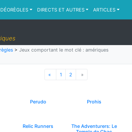
IDÉORÈGLES
DIRECTS ET AUTRES
ARTICLES
riques
règles
>
Jeux comportant le mot clé : amériques
«
1
2
»
Perudo
Prohis
Relic Runners
The Adventurers: Le
Temple de Chac