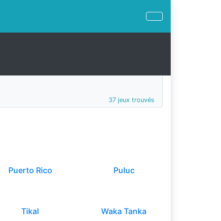
37 jeux trouvés
Puerto Rico
Puluc
Tikal
Waka Tanka