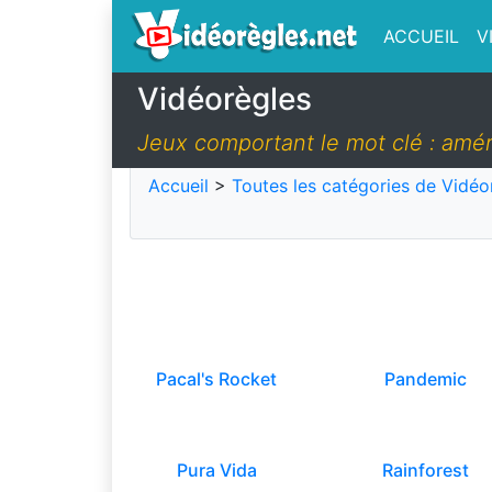
ACCUEIL
V
Vidéorègles
Jeux comportant le mot clé : amé
Accueil
>
Toutes les catégories de Vidéo
Pacal's Rocket
Pandemic
Pura Vida
Rainforest