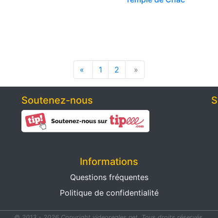
«
1
2
»
Soutenez-nous
S
Informations
Questions fréquentes
Politique de confidentialité
© 2013 - 2026 Copyright videoregles.net.
Tous droits réservés.