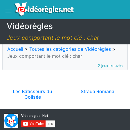
Vidéorègles
Jeux comportant le mot clé : char
Accueil
>
Toutes les catégories de Vidéorègles
>
Jeux comportant le mot clé : char
2 jeux trouvés
Les Bâtisseurs du
Strada Romana
Colisée