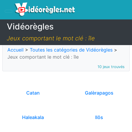
Vidéorègles
Jeux comportant le mot clé : île
Accueil
>
Toutes les catégories de Vidéorègles
>
Jeux comportant le mot clé : île
10 jeux trouvés
Catan
Galèrapagos
Haleakala
Ilôs