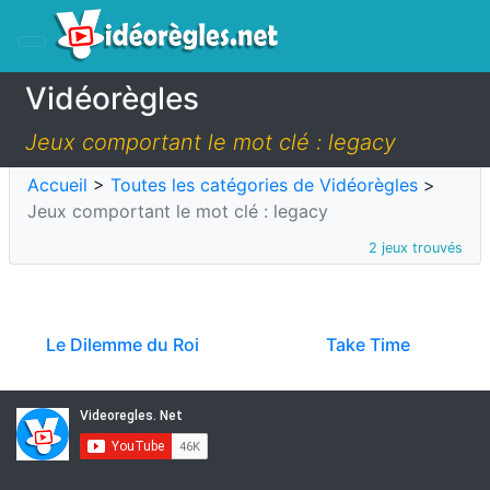
Vidéorègles
Jeux comportant le mot clé : legacy
Accueil
>
Toutes les catégories de Vidéorègles
>
Jeux comportant le mot clé : legacy
2 jeux trouvés
Le Dilemme du Roi
Take Time