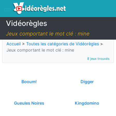
Vidéorègles
Jeux comportant le mot clé : mine
Accueil
>
Toutes les catégories de Vidéorègles
>
Jeux comportant le mot clé : mine
8 jeux trouvés
Booum!
Digger
Gueules Noires
Kingdomino