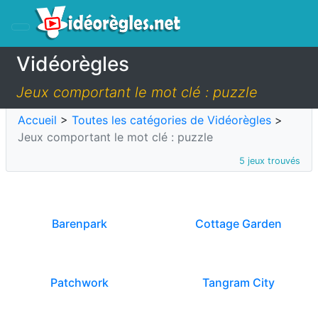
Vidéorègles
Jeux comportant le mot clé : puzzle
Accueil
>
Toutes les catégories de Vidéorègles
>
Jeux comportant le mot clé : puzzle
5 jeux trouvés
Barenpark
Cottage Garden
Patchwork
Tangram City