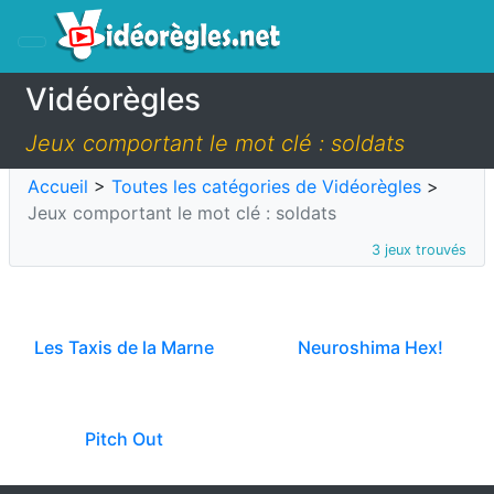
Vidéorègles
Jeux comportant le mot clé : soldats
Accueil
>
Toutes les catégories de Vidéorègles
>
Jeux comportant le mot clé : soldats
3 jeux trouvés
Les Taxis de la Marne
Neuroshima Hex!
Pitch Out