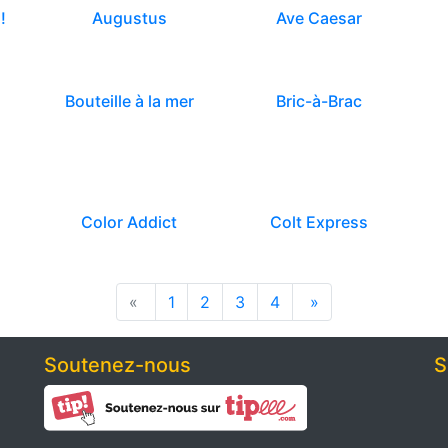
!
Augustus
Ave Caesar
Bouteille à la mer
Bric-à-Brac
Color Addict
Colt Express
«
1
2
3
4
»
Soutenez-nous
S