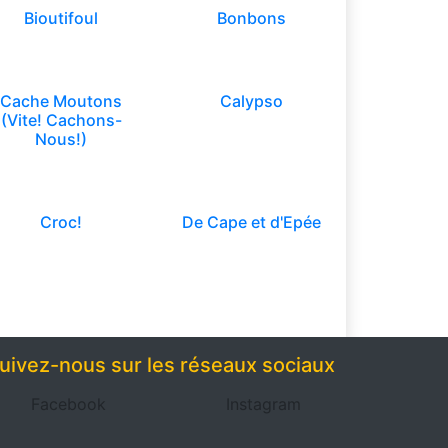
Bioutifoul
Bonbons
Cache Moutons
Calypso
(Vite! Cachons-
Nous!)
Croc!
De Cape et d'Epée
uivez-nous sur les réseaux sociaux
Facebook
Instagram