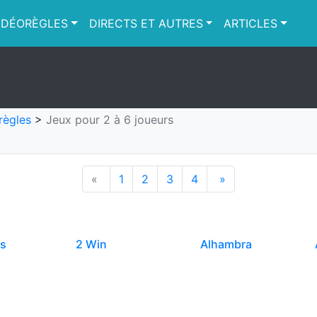
IDÉORÈGLES
DIRECTS ET AUTRES
ARTICLES
règles
>
Jeux pour 2 à 6 joueurs
«
1
2
3
4
»
ns
2 Win
Alhambra