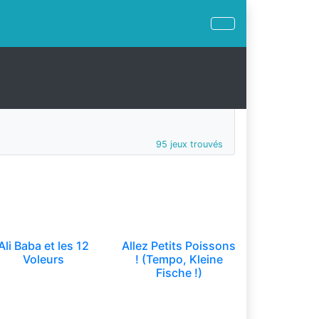
95 jeux trouvés
Ali Baba et les 12
Allez Petits Poissons
Voleurs
! (Tempo, Kleine
Fische !)