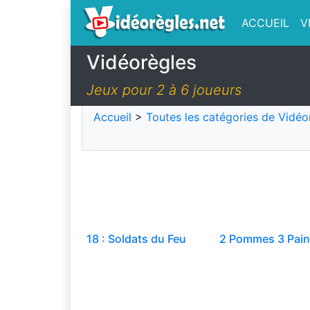
ACCUEIL
V
Vidéorègles
Jeux pour 2 à 6 joueurs
Accueil
>
Toutes les catégories de Vidéo
18 : Soldats du Feu
2 Pommes 3 Pai