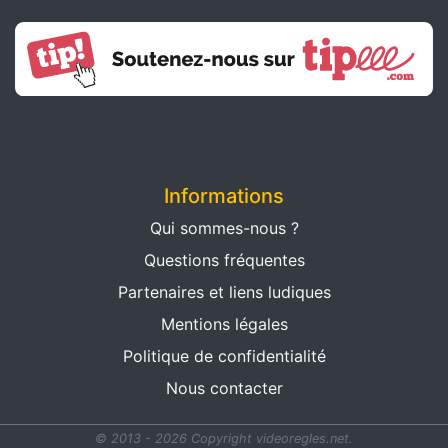
Informations
Qui sommes-nous ?
Questions fréquentes
Partenaires et liens ludiques
Mentions légales
Politique de confidentialité
Nous contacter
© 2013 - 2026 Copyright videoregles.net.