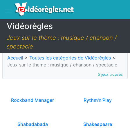
Vidéorègles
Jeux sur le thème : musique / chanson /
spectacle
Accueil
>
Toutes les catégories de Vidéorègles
>
Jeux sur le thème : musique / chanson / spectacle
5 jeux trouvés
Rockband Manager
Rythm'n'Play
Shabadabada
Shakespeare