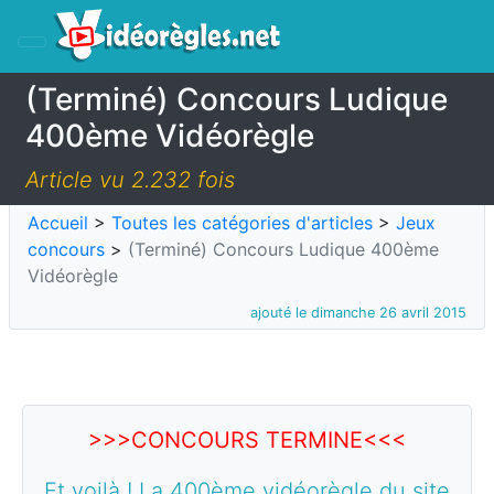
(Terminé) Concours Ludique
400ème Vidéorègle
Article vu 2.232 fois
Accueil
>
Toutes les catégories d'articles
>
Jeux
concours
>
(Terminé) Concours Ludique 400ème
Vidéorègle
ajouté le dimanche 26 avril 2015
>>>CONCOURS TERMINE
<<<
Et voilà ! La 400ème vidéorègle du site