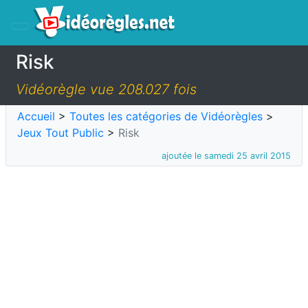
Risk
Vidéorègle vue 208.027 fois
Accueil
>
Toutes les catégories de Vidéorègles
>
Jeux Tout Public
>
Risk
ajoutée le samedi 25 avril 2015