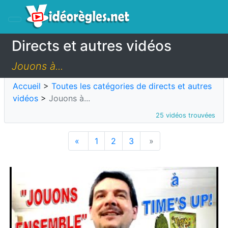
Directs et autres vidéos
Jouons à...
Accueil
>
Toutes les catégories de directs et autres
vidéos
>
Jouons à...
25 vidéos trouvées
«
1
2
3
»