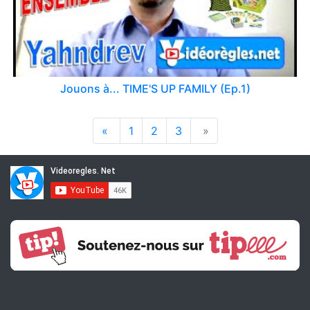
Jouons à... TIME'S UP FAMILY (Ep.1)
«
1
2
3
»