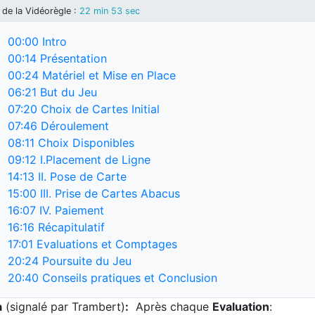
de la Vidéorègle
:
22 min 53 sec
00:00
Intro
00:14
Présentation
00:24
Matériel et Mise en Place
06:21
But du Jeu
07:20
Choix de Cartes Initial
07:46
Déroulement
08:11
Choix Disponibles
09:12
I.Placement de Ligne
14:13
II. Pose de Carte
15:00
III. Prise de Cartes Abacus
16:07
IV. Paiement
16:16
Récapitulatif
17:01
Evaluations et Comptages
20:24
Poursuite du Jeu
20:40
Conseils pratiques et Conclusion
a
(signalé par Trambert)
:
Après chaque
Evaluation
: