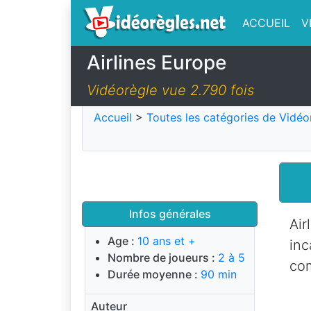
ACCUEIL
V
Airlines Europe
Vidéorègle vue 2.790 fois
Accueil
>
Toutes les catégories de Vidéo
Infos générales
Ai
Age :
10 ans et +
in
Nombre de joueurs :
2 à 5
co
Durée moyenne :
90 min
Auteur