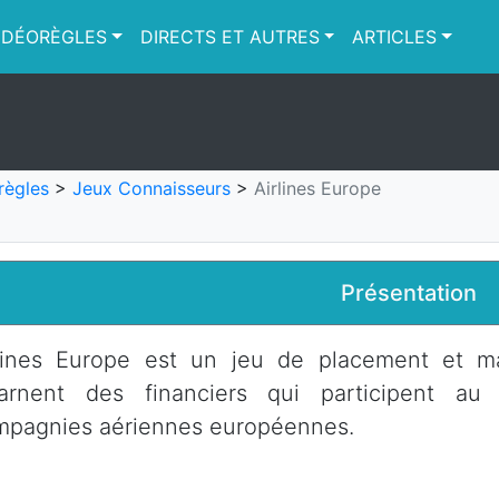
IDÉORÈGLES
DIRECTS ET AUTRES
ARTICLES
règles
>
Jeux Connaisseurs
>
Airlines Europe
Présentation
rlines Europe est un jeu de placement et ma
carnent des financiers qui participent a
mpagnies aériennes européennes.