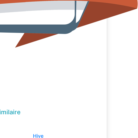
imilaire
Hive