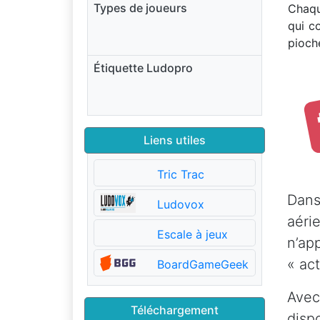
Types de joueurs
Chaq
qui c
pioch
Étiquette Ludopro
Liens utiles
Tric Trac
Dans
Ludovox
aéri
Escale à jeux
n’ap
« act
BoardGameGeek
Avec
Téléchargement
disp