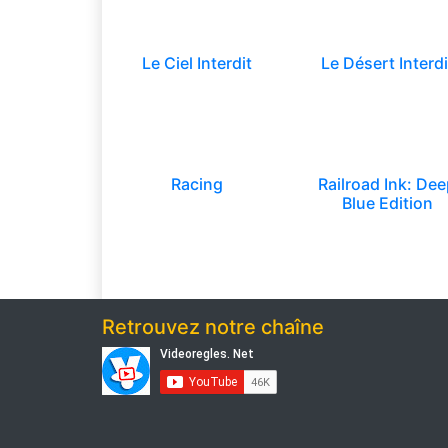
Le Ciel Interdit
Le Désert Interdi
Racing
Railroad Ink: De
Blue Edition
Retrouvez notre chaîne