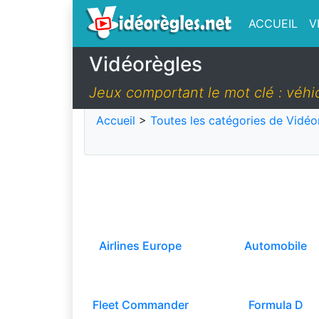
ACCUEIL
V
Vidéorègles
Jeux comportant le mot clé : véhi
Accueil
>
Toutes les catégories de Vidéo
Airlines Europe
Automobile
Fleet Commander
Formula D