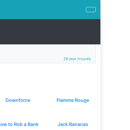
28 jeux trouvés
Downforce
Flamme Rouge
ow to Rob a Bank
Jack Bananas