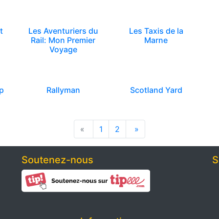
t
Les Aventuriers du
Les Taxis de la
Rail: Mon Premier
Marne
Voyage
ep
Rallyman
Scotland Yard
«
1
2
»
Soutenez-nous
S