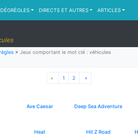
IDÉORÈGLES
DIRECTS ET AUTRES
ARTICLES
cules
règles
>
Jeux comportant le mot clé : véhicules
«
1
2
»
Ave Caesar
Deep Sea Adventure
Heat
Hit Z Road
H