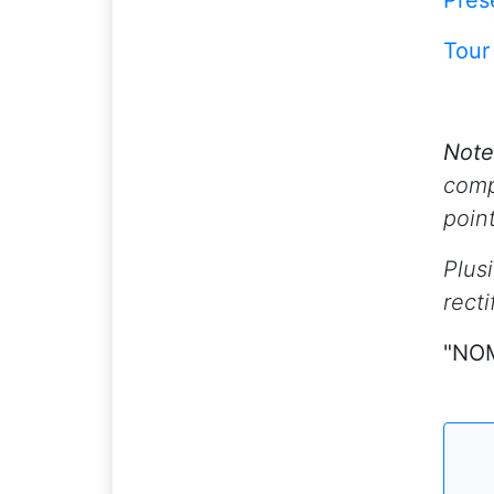
Prés
Tour
Not
comp
point
Plus
rect
"NO