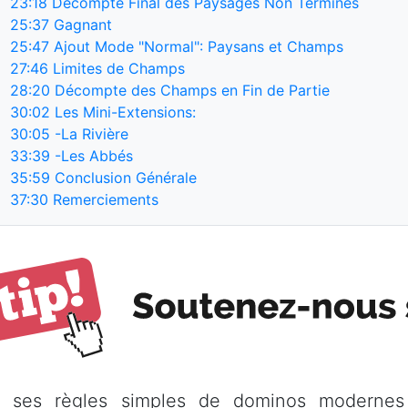
23:18
Décompte Final des Paysages Non Terminés
25:37
Gagnant
25:47
Ajout Mode "Normal": Paysans et Champs
27:46
Limites de Champs
28:20
Décompte des Champs en Fin de Partie
30:02
Les Mini-Extensions:
30:05
-La Rivière
33:39
-Les Abbés
35:59
Conclusion Générale
37:30
Remerciements
c ses règles simples de dominos moderne