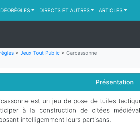
IDÉORÈGLES
DIRECTS ET AUTRES
ARTICLES
règles
>
Jeux Tout Public
>
Carcassonne
Présentation
cassonne est un jeu de pose de tuiles tactiqu
rticiper à la construction de citées médiév
posant intelligemment leurs partisans.