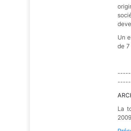
orig
soci
deve
Un ex
de 7
-----
-----
ARC
La t
2009