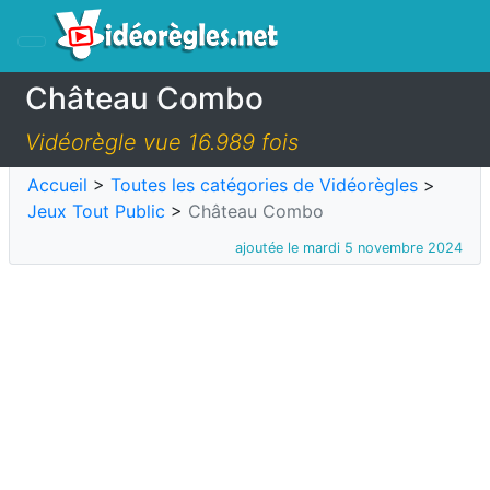
Château Combo
Vidéorègle vue 16.989 fois
Accueil
>
Toutes les catégories de Vidéorègles
>
Jeux Tout Public
>
Château Combo
ajoutée le mardi 5 novembre 2024