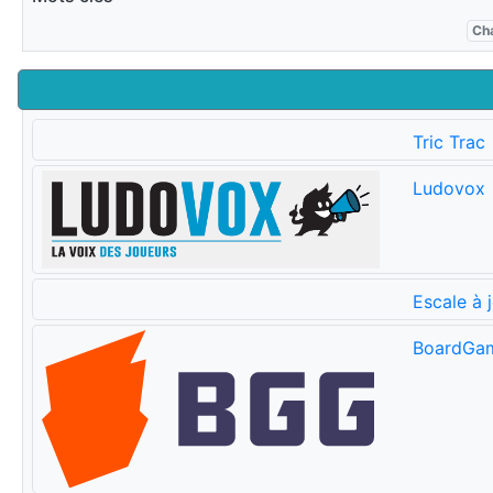
Ch
Tric Trac
Ludovox
Escale à 
BoardGa