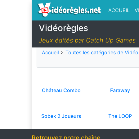
ACCUEIL
V
Vidéorègles
Jeux édités par Catch Up Games
Accueil
>
Toutes les catégories de Vidéo
Château Combo
Faraway
Sobek 2 Joueurs
The LOOP
Retrouvez notre chaîne