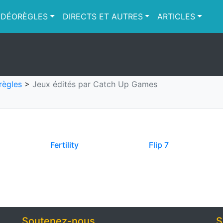
IDÉORÈGLES
DIRECTS ET AUTRES
ARTICLES
règles
>
Jeux édités par Catch Up Games
Fertility
Flip 7
Soutenez-nous
S