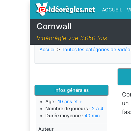
ACCUEIL
V
Cornwall
Vidéorègle vue 3.050 fois
Accueil
>
Toutes les catégories de Vidéo
Infos générales
Cor
Age :
10 ans et +
un
Nombre de joueurs :
2 à 4
fas
Durée moyenne :
40 min
Auteur