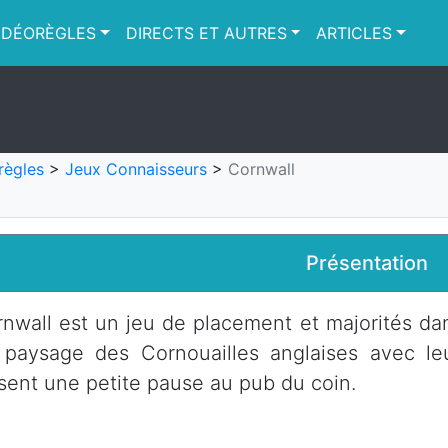
IDÉORÈGLES
DIRECTS ET AUTRES
ARTICLES
règles
>
Jeux Connaisseurs
>
Cornwall
Présentation
nwall est un jeu de placement et majorités dan
 paysage des Cornouailles anglaises avec le
sent une petite pause au pub du coin.