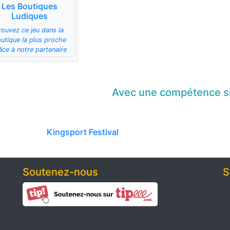
Les Boutiques
Ludiques
rouvez ce jeu dans la
utique la plus proche
âce à notre partenaire
Avec une compétence
s
Kingsport Festival
Soutenez-nous
S