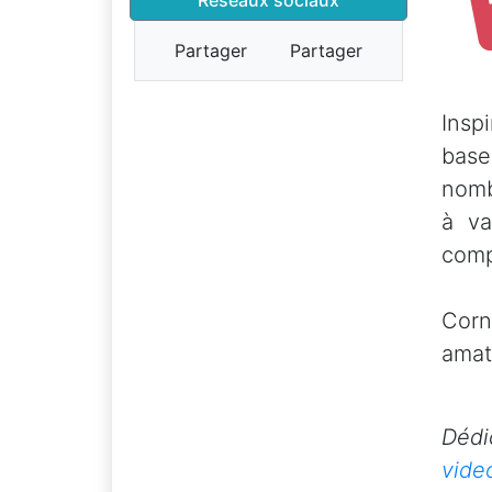
Partager
Partager
Insp
base
nomb
à va
comp
Corn
amat
Dédi
vide