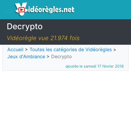
Decrypto
Vidéorègle vue 21.974 fois
Accueil
>
Toutes les catégories de Vidéorègles
>
Jeux d'Ambiance
>
Decrypto
ajoutée le samedi 17 février 2018