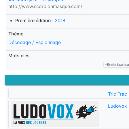
http://www.scorpionmasque.com/
Première édition :
2018
Thème
Décodage / Espionnage
Mots clés
*Etoile Ludiq
Tric Trac
Ludovox