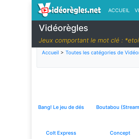
ACCUEIL
V
Vidéorègles
Jeux comportant le mot clé : *eto
Accueil
>
Toutes les catégories de Vidéo
Bang! Le jeu de dés
Boutabou (Stream
Colt Express
Concept