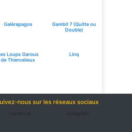
Galèrapagos
Gambit 7 (Quitte ou
Double)
Les Loups Garous
Linq
de Thiercelieux
uivez-nous sur les réseaux sociaux
Facebook
Instagram