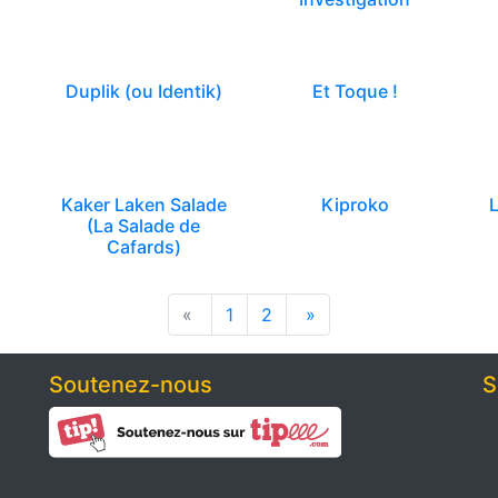
Duplik (ou Identik)
Et Toque !
Kaker Laken Salade
Kiproko
(La Salade de
Cafards)
«
1
2
»
Soutenez-nous
S