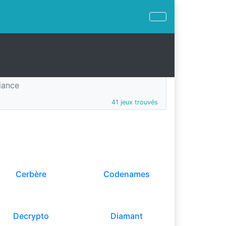
iance
41 jeux trouvés
Cerbère
Codenames
Decrypto
Diamant