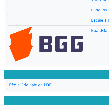
Ludovox
Escale à 
BoardGa
Règle Originale en PDF