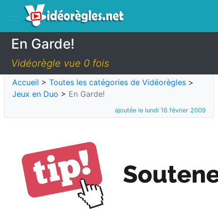
En Garde!
Vidéorègle vue 0 fois
Accueil
>
Toutes les catégories de Vidéorègles
>
Jeux en Duo
>
En Garde!
ajoutée le lundi 16 février 2009