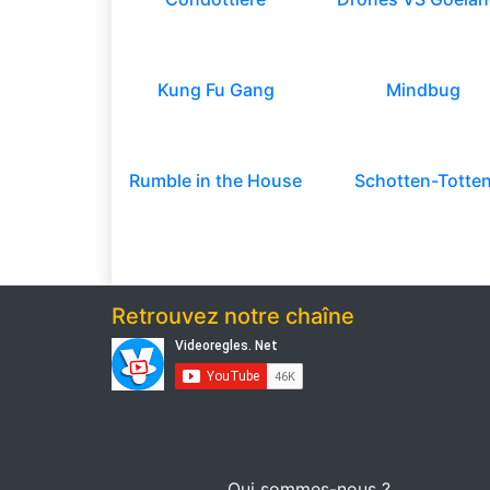
Kung Fu Gang
Mindbug
Rumble in the House
Schotten-Totte
Retrouvez notre chaîne
Qui sommes-nous ?