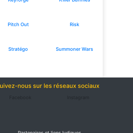
Pitch Out
Risk
Stratégo
Summoner Wars
uivez-nous sur les réseaux sociaux
Facebook
Instagram
Partenaires et liens ludiques