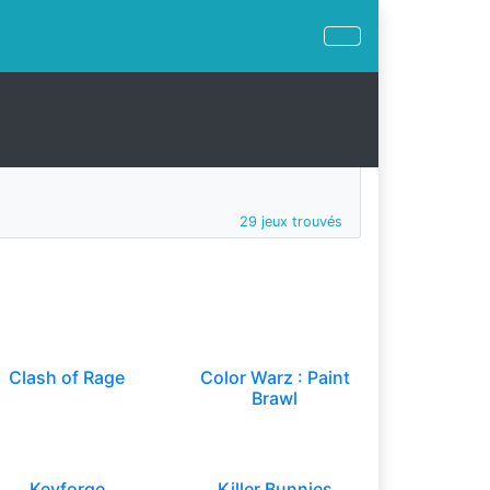
29 jeux trouvés
Clash of Rage
Color Warz : Paint
Brawl
Keyforge
Killer Bunnies