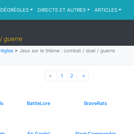
IDÉORÈGLES
DIRECTS ET AUTRES
ARTICLES
/ guerre
règles
>
Jeux sur le thème : combat / duel / guerre
«
1
2
»
ds
BattleLore
BraveRats
nds
En Garde!
Fleet Commander