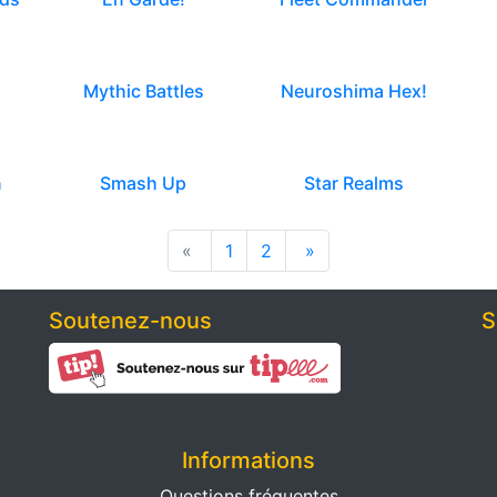
Mythic Battles
Neuroshima Hex!
n
Smash Up
Star Realms
«
1
2
»
Soutenez-nous
S
Informations
Questions fréquentes