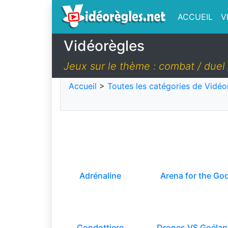
ACCUEIL
V
Vidéorègles
Jeux sur le thème : combat / duel 
Accueil
>
Toutes les catégories de Vidéo
Adrénaline
Arena for the Go
Condottiere
Drones VS Goéla