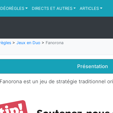
IDÉORÈGLES
DIRECTS ET AUTRES
ARTICLES
règles
>
Jeux en Duo
>
Fanorona
Présentation
Fanorona est un jeu de stratégie traditionnel o