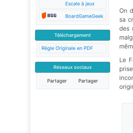
Escale à jeux
On d
BoardGameGeek
sa cr
des 
Téléchargement
malga
même
Règle Originale en PDF
Le F
Réseaux sociaux
pris
inco
Partager
Partager
origi