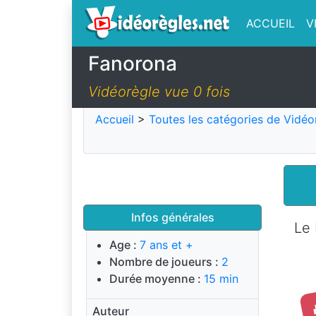
ACCUEIL
V
Fanorona
Vidéorègle vue 0 fois
Accueil
>
Toutes les catégories de Vidéo
Infos générales
Le 
Age :
7 ans et +
Nombre de joueurs :
2
Durée moyenne :
15 min
Auteur