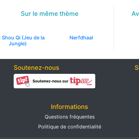
Sur le même
thème
Av
 Shou Qi (Jeu de la
Nerfdhaal
Jungle)
Soutenez-nous
S
Informations
Questions fréquentes
Politique de confidentialité