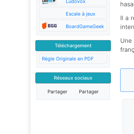
Ludovox
hasa
Escale à jeux
Il a
BoardGameGeek
inte
Une 
Téléchargement
franç
Règle Originale en PDF
Réseaux sociaux
Partager
Partager