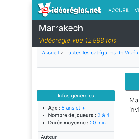
ACCUEIL
V
Marrakech
Vidéorègle vue 12.898 fois
Accueil
>
Toutes les catégories de Vidéo
Infos générales
Mar
Age :
6 ans et +
inv
Nombre de joueurs :
2 à 4
Durée moyenne :
20 min
Auteur