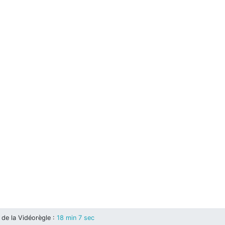
de la Vidéorègle
:
18 min 7 sec