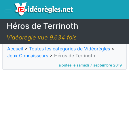
Héros de Terrinoth
Vidéorègle vue 9.634 fois
Accueil
>
Toutes les catégories de Vidéorègles
>
Jeux Connaisseurs
>
Héros de Terrinoth
ajoutée le samedi 7 septembre 2019