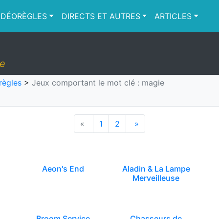
IDÉORÈGLES
DIRECTS ET AUTRES
ARTICLES
ie
règles
>
Jeux comportant le mot clé : magie
«
1
2
»
Aeon's End
Aladin & La Lampe
Merveilleuse
Broom Service
Chasseurs de