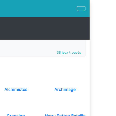
38 jeux trouvés
Alchimistes
Archimage
Crossing
Harry Potter: Bataille