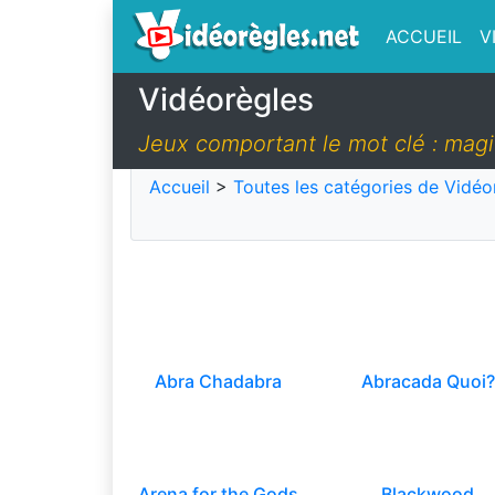
ACCUEIL
V
Vidéorègles
Jeux comportant le mot clé : mag
Accueil
>
Toutes les catégories de Vidéo
Abra Chadabra
Abracada Quoi?
Arena for the Gods
Blackwood