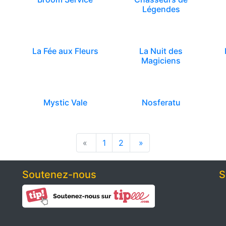
Légendes
La Fée aux Fleurs
La Nuit des
Magiciens
Mystic Vale
Nosferatu
«
1
2
»
Soutenez-nous
S