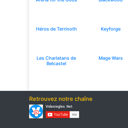
Héros de Terrinoth
Keyforge
Les Charlatans de
Mage Wars
Belcastel
Retrouvez notre chaîne