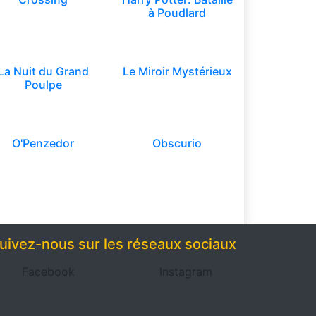
à Poudlard
La Nuit du Grand
Le Miroir Mystérieux
Poulpe
O'Penzedor
Obscurio
uivez-nous sur les réseaux sociaux
Facebook
Instagram