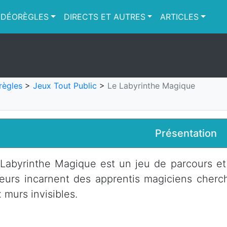
IDÉORÈGLES
DIRECTS ET AUTRES
ARTICLES
règles
>
Jeux Tout Public
>
Le Labyrinthe Magique
Présentation
Labyrinthe Magique est un jeu de parcours et 
eurs incarnent des apprentis magiciens cher
 murs invisibles.