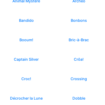
Animal Mystère
Archeo
Bandido
Bonbons
Booum!
Bric-à-Brac
Captain Silver
Crôa!
Croc!
Crossing
Décrocher la Lune
Dobble