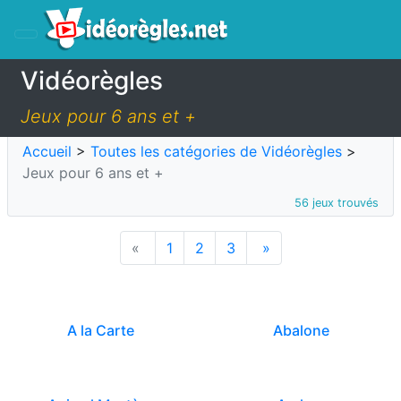
Vidéorègles
Jeux pour 6 ans et +
Accueil
>
Toutes les catégories de Vidéorègles
>
Jeux pour 6 ans et +
56 jeux trouvés
«
1
2
3
»
A la Carte
Abalone