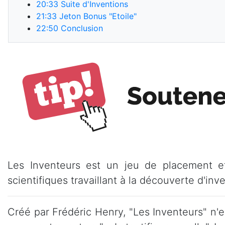
20:33
Suite d'Inventions
21:33
Jeton Bonus "Etoile"
22:50
Conclusion
Les Inventeurs est un jeu de placement et
scientifiques travaillant à la découverte d'inv
Créé par Frédéric Henry, "Les Inventeurs" n'e