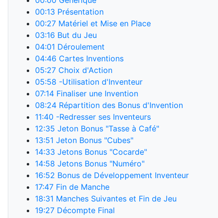
00:00
Générique
00:13
Présentation
00:27
Matériel et Mise en Place
03:16
But du Jeu
04:01
Déroulement
04:46
Cartes Inventions
05:27
Choix d'Action
05:58
-Utilisation d'Inventeur
07:14
Finaliser une Invention
08:24
Répartition des Bonus d'Invention
11:40
-Redresser ses Inventeurs
12:35
Jeton Bonus "Tasse à Café"
13:51
Jeton Bonus "Cubes"
14:33
Jetons Bonus "Cocarde"
14:58
Jetons Bonus "Numéro"
16:52
Bonus de Développement Inventeur
17:47
Fin de Manche
18:31
Manches Suivantes et Fin de Jeu
19:27
Décompte Final