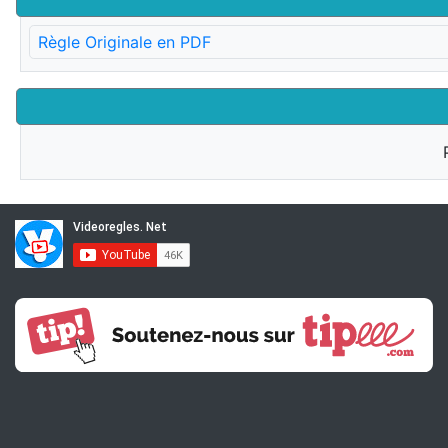
Règle Originale en PDF