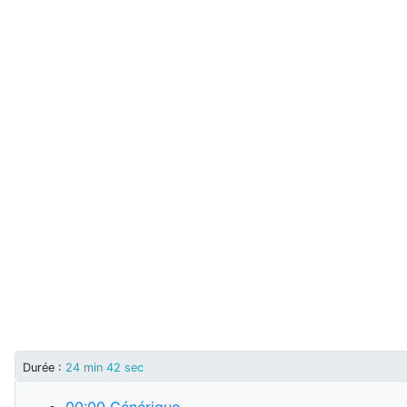
Durée
:
24 min 42 sec