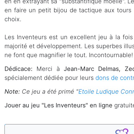
en en extrayant sa "substantifique moelle". L
en faire un petit bijou de tactique aux tours
choix.
Les Inventeurs est un excellent jeu à la foi
majorité et développement. Les superbes illu
ne font que magnifier le tout. Incontournable!
Dédicace:
Merci à
Jean-Marc Delmas, Zed
spécialement dédiée pour leurs
dons de contr
Note:
Ce jeu a été primé "
Etoile Ludique Con
Jouer au jeu "Les Inventeurs" en ligne
gratuit