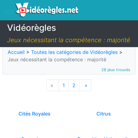
Vidéorègles
Jeux nécessitant la compétence : majorité
Accueil
>
Toutes les catégories de Vidéorègles
>
Jeux nécessitant la compétence : majorité
28 jeux trouvés
«
1
2
»
Cités Royales
Citrus