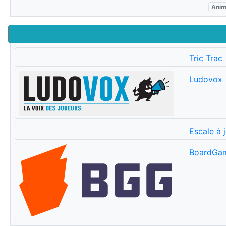
Ani
Tric Trac
Ludovox
Escale à 
BoardGa