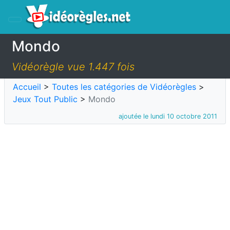
Mondo
Vidéorègle vue 1.447 fois
Accueil
>
Toutes les catégories de Vidéorègles
>
Jeux Tout Public
>
Mondo
ajoutée le lundi 10 octobre 2011