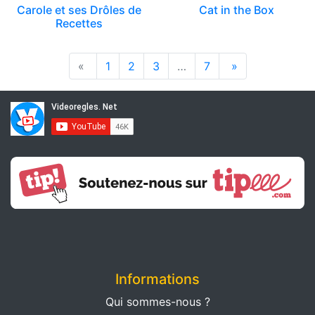
Carole et ses Drôles de
Cat in the Box
Recettes
«
1
2
3
…
7
»
Informations
Qui sommes-nous ?