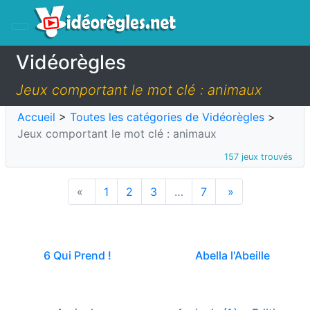
Vidéorègles
Jeux comportant le mot clé : animaux
Accueil
>
Toutes les catégories de Vidéorègles
>
Jeux comportant le mot clé : animaux
157 jeux trouvés
«
1
2
3
…
7
»
6 Qui Prend !
Abella l'Abeille