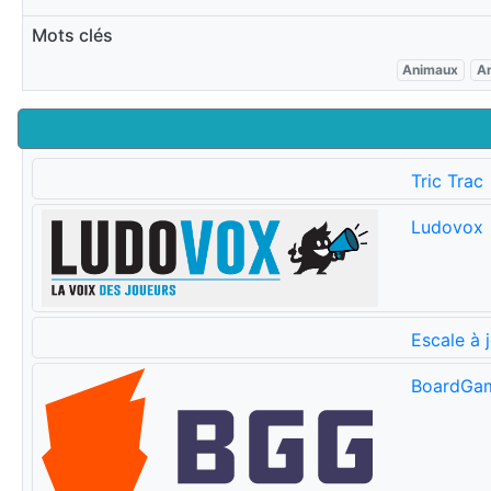
Mots clés
Animaux
An
Tric Trac
Ludovox
Escale à 
BoardGa