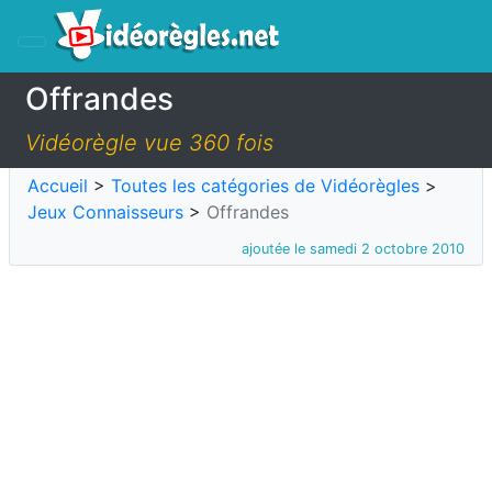
Offrandes
Vidéorègle vue 360 fois
Accueil
>
Toutes les catégories de Vidéorègles
>
Jeux Connaisseurs
>
Offrandes
ajoutée le samedi 2 octobre 2010