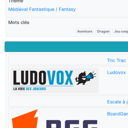
Thème
Médiéval Fantastique / Fantasy
Mots clés
Aventure
Dragon
Jeu coop
Tric Trac
Ludovox
Escale à 
BoardGa