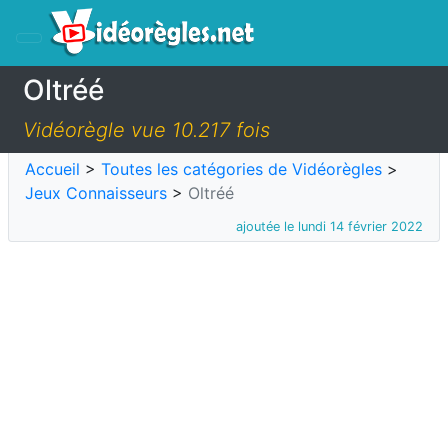
Oltréé
Vidéorègle vue 10.217 fois
Accueil
>
Toutes les catégories de Vidéorègles
>
Jeux Connaisseurs
>
Oltréé
ajoutée le lundi 14 février 2022