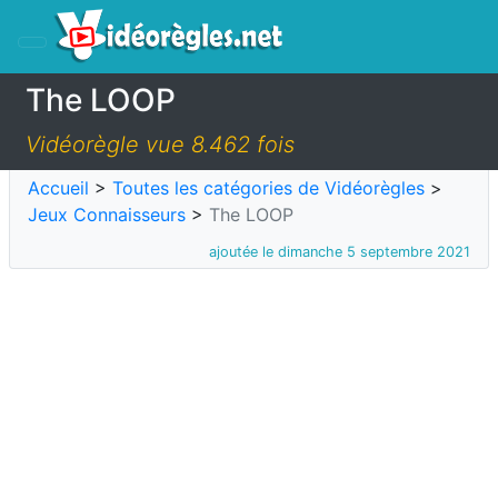
The LOOP
Vidéorègle vue 8.462 fois
Accueil
>
Toutes les catégories de Vidéorègles
>
Jeux Connaisseurs
>
The LOOP
ajoutée le dimanche 5 septembre 2021