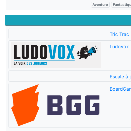
Aventure
Fantastiq
Tric Trac
Ludovox
Escale à 
BoardGa