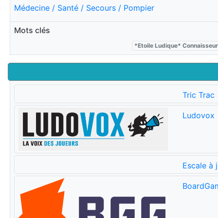
Médecine / Santé / Secours / Pompier
Mots clés
*Etoile Ludique* Connaisseu
Tric Trac
Ludovox
Escale à 
BoardGa