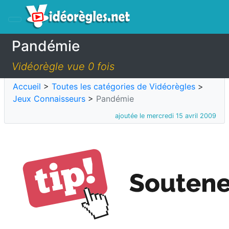
Pandémie
Vidéorègle vue 0 fois
Accueil
>
Toutes les catégories de Vidéorègles
>
Jeux Connaisseurs
>
Pandémie
ajoutée le mercredi 15 avril 2009