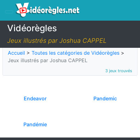
Vidéorègles
Jeux illustrés par Joshua CAPPEL
Accueil
>
Toutes les catégories de Vidéorègles
>
Jeux illustrés par Joshua CAPPEL
3 jeux trouvés
Endeavor
Pandemic
Pandémie