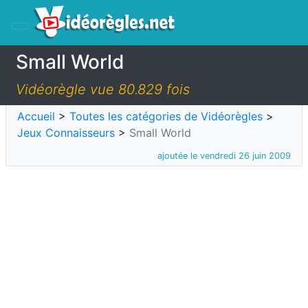
Small World
Vidéorègle vue 80.829 fois
Accueil
>
Toutes les catégories de Vidéorègles
>
Jeux Connaisseurs
>
Small World
ajoutée le vendredi 26 juin 2009