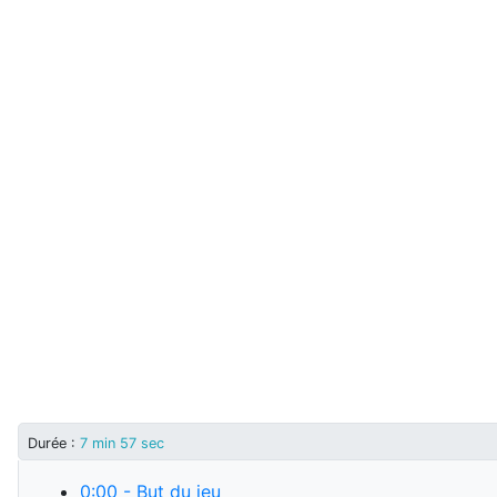
Durée :
7 min 57 sec
0:00
- But du jeu