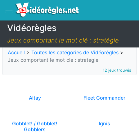
Vidéorègles
Jeux comportant le mot clé : stratégie
Accueil
>
Toutes les catégories de Vidéorègles
>
Jeux comportant le mot clé : stratégie
12 jeux trouvés
Altay
Fleet Commander
Gobblet! / Gobblet!
Ignis
Gobblers