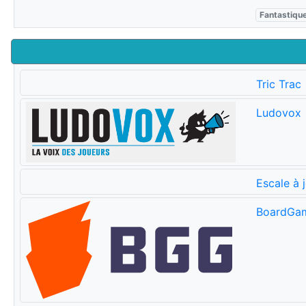
Fantastiqu
Tric Trac
Ludovox
Escale à 
BoardGa