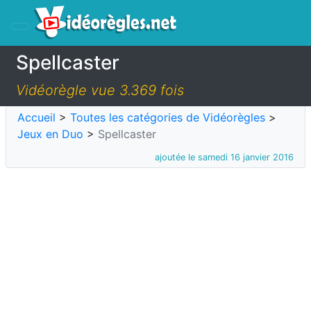
Spellcaster
Vidéorègle vue 3.369 fois
Accueil
>
Toutes les catégories de Vidéorègles
>
Jeux en Duo
>
Spellcaster
ajoutée le samedi 16 janvier 2016